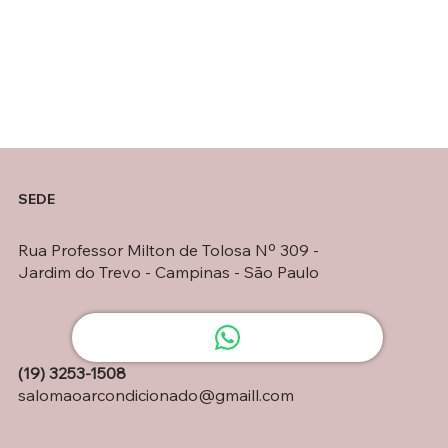
SEDE
Rua Professor Milton de Tolosa Nº 309 -
Jardim do Trevo - Campinas - São Paulo
(19) 3253-1508
salomaoarcondicionado@gmaill.com