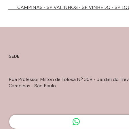
CAMPINAS - SP
VALINHOS - SP
VINHEDO - SP
LO
SEDE
Rua Professor Milton de Tolosa Nº 309 - Jardim do Trev
Campinas - São Paulo