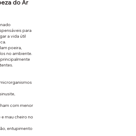
peza do Ar
onado
ispensáveis para
ar a vida útil
ca.
lam poeira,
ados no ambiente.
principalmente
tentes.
e microrganismos
inusite,
balham com menor
 e mau cheiro no
são, entupimento