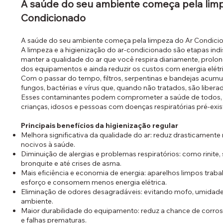
A saúde do seu ambiente começa pela lim
Condicionado
A saúde do seu ambiente começa pela limpeza do Ar Condici
A limpeza e a higienização do ar-condicionado são etapas ind
manter a qualidade do ar que você respira diariamente, prolong
dos equipamentos e ainda reduzir os custos com energia elétri
Com o passar do tempo, filtros, serpentinas e bandejas acumu
fungos, bactérias e vírus que, quando não tratados, são liber
Esses contaminantes podem comprometer a saúde de todos, 
crianças, idosos e pessoas com doenças respiratórias pré-exis
Principais benefícios da higienização regular
Melhora significativa da qualidade do ar: reduz drasticament
nocivos à saúde.
Diminuição de alergias e problemas respiratórios: como rinite, s
bronquite e até crises de asma.
Mais eficiência e economia de energia: aparelhos limpos tra
esforço e consomem menos energia elétrica.
Eliminação de odores desagradáveis: evitando mofo, umidade
ambiente.
Maior durabilidade do equipamento: reduz a chance de corro
e falhas prematuras.