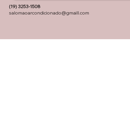
(19) 3253-1508
salomaoarcondicionado@gmaill.com