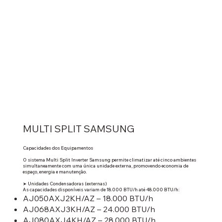
MULTI SPLIT SAMSUNG
Capacidades dos Equipamentos
O sistema Multi Split Inverter Samsung permite climatizar até cinco ambientes
simultaneamente com uma única unidade externa, promovendo economia de
espaço, energia e manutenção.
➤ Unidades Condensadoras (externas)
As capacidades disponíveis variam de 18.000 BTU/h até 48.000 BTU/h:
AJ050AXJ2KH/AZ – 18.000 BTU/h
AJ068AXJ3KH/AZ – 24.000 BTU/h
AJ080AXJ4KH/AZ – 28.000 BTU/h